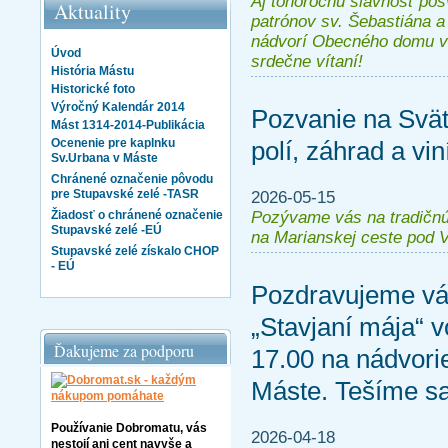
Aj tohoročnú slávnosť pos
Aktuality
patrónov sv. Šebastiána a
nádvorí Obecného domu v 
Úvod
srdečne vítaní!
História Mástu
Historické foto
Výročný Kalendár 2014
Pozvanie na Svä
Mást 1314-2014-Publikácia
Ocenenie pre kaplnku
polí, záhrad a vin
Sv.Urbana v Máste
Chránené označenie pôvodu
pre Stupavské zelé -TASR
2026-05-15
Pozývame vás na tradičnú
Žiadosť o chránené označenie
Stupavské zelé -EÚ
na Marianskej ceste pod V
Stupavské zelé získalo CHOP
- EÚ
Pozdravujeme vá
„Stavjaní mája“ v
Ďakujeme za podporu
17.00 na nádvor
Máste. Tešíme sa 
Používanie Dobromatu, vás
2026-04-18
nestojí ani cent navyše a