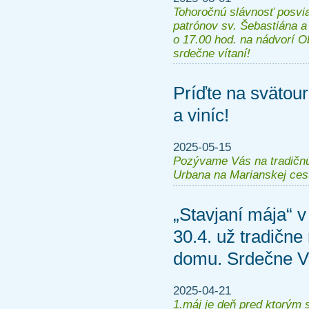
Tohoročnú slávnosť posvi
patrónov sv. Šebastiána a
o 17.00 hod. na nádvorí 
srdečne vítaní!
Príďte na svätou
a viníc!
2025-05-15
Pozývame Vás na tradičnú
Urbana na Marianskej ces
„Stavjaní mája“ 
30.4. už tradičn
domu. Srdečne 
2025-04-21
1.máj je deň pred ktorým 