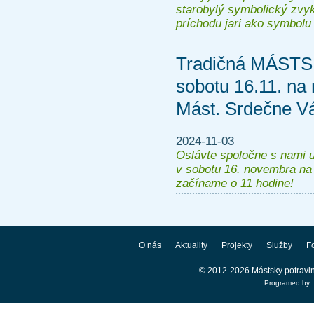
starobylý symbolický zvy
príchodu jari ako symbolu
Tradičná MÁSTS
sobotu 16.11. n
Mást. Srdečne V
2024-11-03
Oslávte spoločne s nami u
v sobotu 16. novembra n
začíname o 11 hodine!
O nás
Aktuality
Projekty
Služby
Fo
© 2012-2026 Mástsky potravi
Programed by: