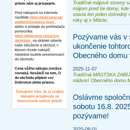
Tradičné májové stromy sa
pritom nám aj prispejete.
májom pred tie domy, kde 
Pred nákupom na internete
stavia len jeden ústredný
navštívte
https://dobromat.sk/
roky aj v Máste.
podporim/stupava-mast
,
alebo si pridajte do prehliadača
pomocníka:
Pozývame vás v s
https://dobromat.sk/rozsire
nie/pridat
, na stránke vyberte
ukončenie tohtor
naše združenie a obchod, v
ktorom chcete nakúpiť,
Obecného domu 
následne budete presmerovaní
do obchodu.
2025-11-07
Cena vášho nákupu zostáva
rovnaká. Nezáleží na tom, či
Tradičná MÁSTSKA ZABÍJA
do obchodu pôjdete cez
nádvorí Obecného domu M
Dobromat alebo priamo.
Ďakujeme Vám, že aj svojimi
Oslávme spoloč
nákupmi prispievate na
financovanie našich aktivít!
sobotu 16.8. 202
pozývame!
2025-08-01