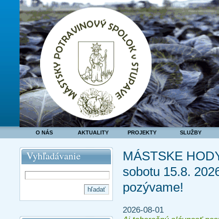
O NÁS
AKTUALITY
PROJEKTY
SLUŽBY
MÁSTSKE HODY o
Vyhľadávanie
sobotu 15.8. 202
pozývame!
2026-08-01