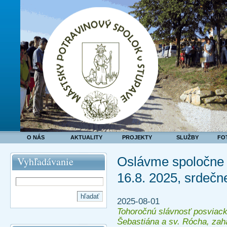
O NÁS
AKTUALITY
PROJEKTY
SLUŽBY
FO
Oslávme spoločn
Vyhľadávanie
16.8. 2025, srdeč
2025-08-01
Tohoročnú slávnosť posviack
Šebastiána a sv. Rócha, zahá