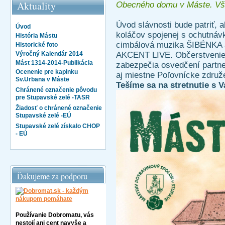
Aktuality
Obecného domu v Máste. Všet
Úvod slávnosti bude patriť, 
Úvod
koláčov spojenej s ochutnáv
História Mástu
cimbálová muzika ŠIBÉNKA a
Historické foto
AKCENT LIVE. Občerstvenie a
Výročný Kalendár 2014
Mást 1314-2014-Publikácia
zabezpečia osvedčení partn
Ocenenie pre kaplnku
aj miestne Poľovnícke združ
Sv.Urbana v Máste
Tešíme sa na stretnutie s V
Chránené označenie pôvodu
pre Stupavské zelé -TASR
Žiadosť o chránené označenie
Stupavské zelé -EÚ
Stupavské zelé získalo CHOP
- EÚ
Ďakujeme za podporu
Používanie Dobromatu, vás
nestojí ani cent navyše a