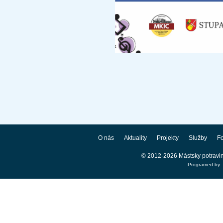
O nás
Aktuality
Projekty
Služby
Fo
© 2012-2026 Mástsky potravi
Programed by: