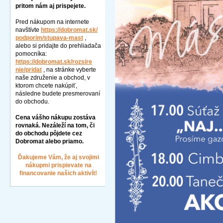
pritom nám aj prispejete.
Pred nákupom na internete
navštívte
https://dobromat.sk/
podporim/stupava-mast
,
alebo si pridajte do prehliadača
pomocníka:
https://dobromat.sk/rozsire
nie/pridat
, na stránke vyberte
naše združenie a obchod, v
ktorom chcete nakúpiť,
následne budete presmerovaní
do obchodu.
Cena vášho nákupu zostáva
rovnaká. Nezáleží na tom, či
do obchodu pôjdete cez
Dobromat alebo priamo.
Ďakujeme Vám, že aj svojimi
nákupmi prispievate na
financovanie našich aktivít!