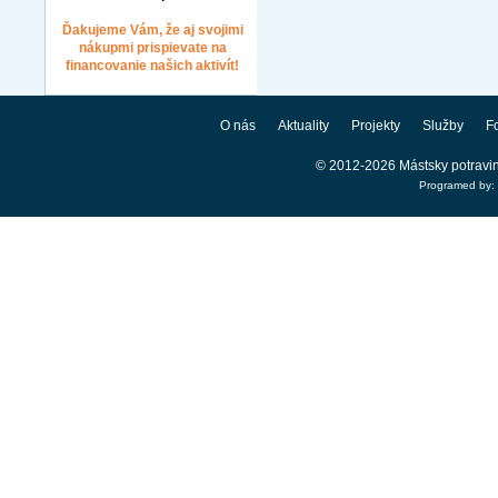
Ďakujeme Vám, že aj svojimi
nákupmi prispievate na
financovanie našich aktivít!
O nás
Aktuality
Projekty
Služby
Fo
© 2012-2026 Mástsky potravi
Programed by: