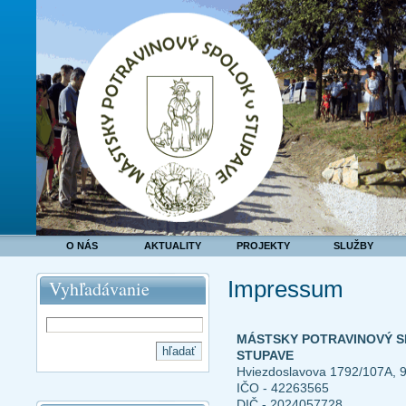
O NÁS
AKTUALITY
PROJEKTY
SLUŽBY
Impressum
Vyhľadávanie
MÁSTSKY POTRAVINOVÝ S
STUPAVE
Hviezdoslavova 1792/107A, 
IČO - 42263565
DIČ - 2024057728