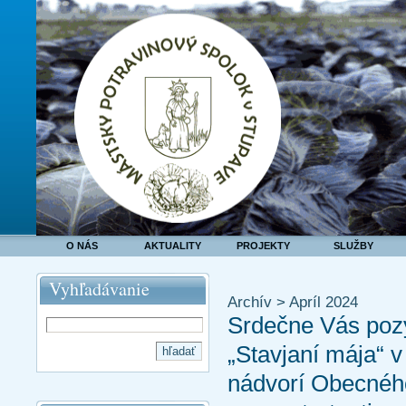
O NÁS
AKTUALITY
PROJEKTY
SLUŽBY
Vyhľadávanie
Archív > Apríl 2024
Srdečne Vás poz
„Stavjaní mája“ v
nádvorí Obecnéh