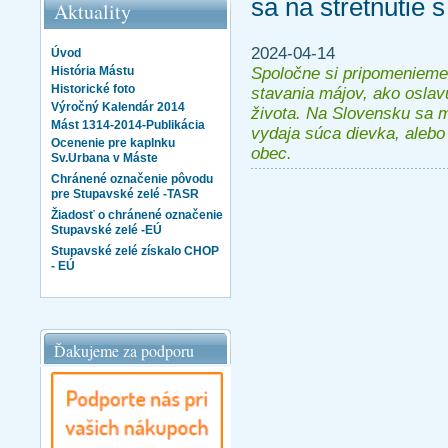
sa na stretnutie 
Aktuality
2024-04-14
Úvod
Spoločne si pripomenieme
História Mástu
Historické foto
stavania májov, ako oslav
Výročný Kalendár 2014
života. Na Slovensku sa m
Mást 1314-2014-Publikácia
vydaja súca dievka, alebo 
Ocenenie pre kaplnku
obec.
Sv.Urbana v Máste
Chránené označenie pôvodu
pre Stupavské zelé -TASR
Žiadosť o chránené označenie
Stupavské zelé -EÚ
Stupavské zelé získalo CHOP
- EÚ
Ďakujeme za podporu