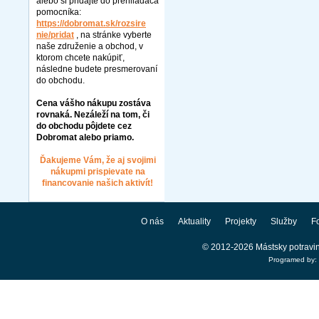
alebo si pridajte do prehliadača
pomocníka:
https://dobromat.sk/rozsire
nie/pridat
, na stránke vyberte
naše združenie a obchod, v
ktorom chcete nakúpiť,
následne budete presmerovaní
do obchodu.
Cena vášho nákupu zostáva
rovnaká. Nezáleží na tom, či
do obchodu pôjdete cez
Dobromat alebo priamo.
Ďakujeme Vám, že aj svojimi
nákupmi prispievate na
financovanie našich aktivít!
O nás
Aktuality
Projekty
Služby
Fo
© 2012-2026 Mástsky potravi
Programed by: