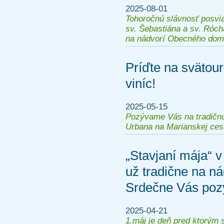
2025-08-01
Tohoročnú slávnosť posvi
sv. Šebastiána a sv. Róch
na nádvorí Obecného domu
Príďte na svätou
viníc!
2025-05-15
Pozývame Vás na tradičnú
Urbana na Marianskej ces
„Stavjaní mája“ v
už tradične na n
Srdečne Vás po
2025-04-21
1.máj je deň pred ktorým 