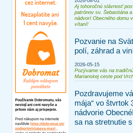
2026-08-01
Aj tohoročnú slávnosť pos
patrónov sv. Šebastiána a
nádvorí Obecného domu v 
vítaní!
Pozvanie na Svä
polí, záhrad a vin
2026-05-15
Pozývame vás na tradičnú
Marianskej ceste pod Vrch
Pozdravujeme vá
Používanie Dobromatu, vás
mája“ vo štvrtok
nestojí ani cent navyše a
pritom nám aj prispejete.
nádvorie Obecné
Pred nákupom na internete
sa na stretnutie 
navštívte
https://dobromat.sk/
podporim/stupava-mast
,