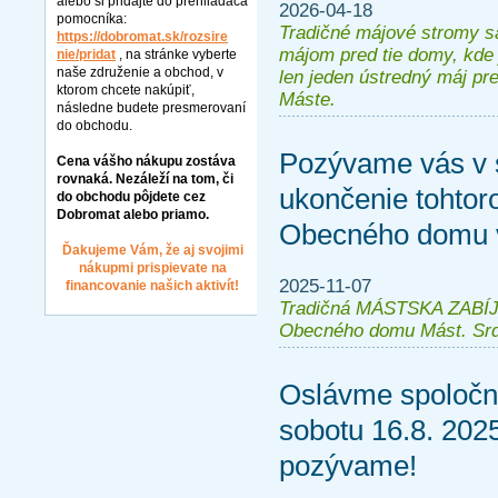
alebo si pridajte do prehliadača
2026-04-18
pomocníka:
Tradičné májové stromy sa
https://dobromat.sk/rozsire
májom pred tie domy, kde 
nie/pridat
, na stránke vyberte
naše združenie a obchod, v
len jeden ústredný máj pre
ktorom chcete nakúpiť,
Máste.
následne budete presmerovaní
do obchodu.
Pozývame vás v s
Cena vášho nákupu zostáva
rovnaká. Nezáleží na tom, či
ukončenie tohtor
do obchodu pôjdete cez
Dobromat alebo priamo.
Obecného domu 
Ďakujeme Vám, že aj svojimi
nákupmi prispievate na
2025-11-07
financovanie našich aktivít!
Tradičná MÁSTSKA ZABÍJA
Obecného domu Mást. Sr
Oslávme spoloč
sobotu 16.8. 202
pozývame!