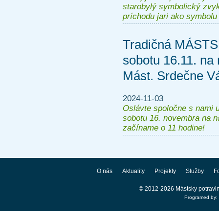
starobylý symbolický zvy
príchodu jari ako symbolu
Tradičná MÁSTS
sobotu 16.11. n
Mást. Srdečne V
2024-11-03
Oslávte spoločne s nami u
sobotu 16. novembra na 
začíname o 11 hodine!
O nás
Aktuality
Projekty
Služby
Fo
© 2012-2026 Mástsky potravi
Programed by: