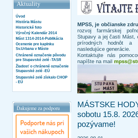
Aktuality
Úvod
História Mástu
MPSS, je občianske zdr
Historické foto
rozvoj farmárskej poľn
Výročný Kalendár 2014
Stupavy a jej časti Mást, 
Mást 1314-2014-Publikácia
prírodných hodnôt a t
Ocenenie pre kaplnku
nasledujúce generácie.
Sv.Urbana v Máste
Kontaktujte nás pomoc
Chránené označenie pôvodu
pre Stupavské zelé -TASR
napíšte na mail
mpss@stu
Žiadosť o chránené označenie
Stupavské zelé -EÚ
Stupavské zelé získalo CHOP
- EÚ
MÁSTSKE HODY o
Ďakujeme za podporu
sobotu 15.8. 202
pozývame!