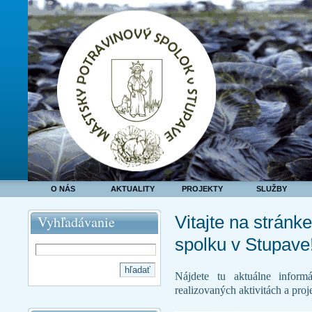
O NÁS
AKTUALITY
PROJEKTY
SLUŽBY
Vitajte na strán
Vyhľadávanie
spolku v Stupave
Nájdete tu aktuálne informá
realizovaných aktivitách a proj